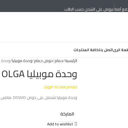
فع آمنة
عروض على الشحن حسب الطلب
مة الرى
اتصل بنا
كافة المنتجات
الرئيسية
حمام
حوض حمام
وحدة موبيليا
وحدة موبي
وحدة موبيليا OLGA
Login to see prices
وحدة موبيليا تشتمل على حوض DOVVO مقاس 50*80 سم + ضلفه+ 2 درج دوفو
الماركة
Add to wishlist