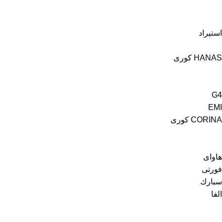
استيراد
HANAS كورى
G4
EMI
CORINA كورى
هاواى
فورتى
سبارك
الفا
رواد السبتية