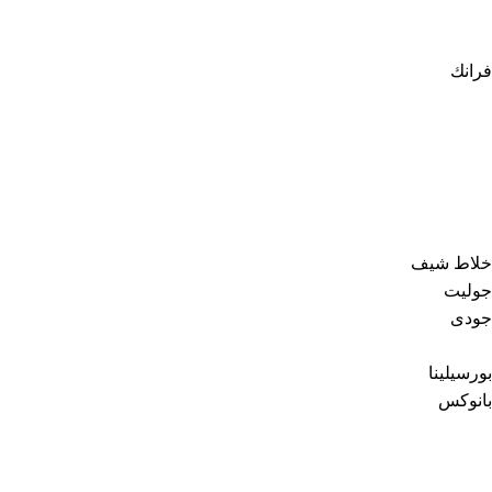
فرانك
خلاط شيف
جوليت
جودى
بورسيلينا
بانوكس