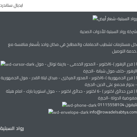
ايديال ستاندرد
شركة رواد السبتية للأدوات الصحية
كل مستلزمات تشطيب الحمامات والمطابخ في مكان واحد بأسعار منافسة مع
خدمة التوصيل.
ا ( فرع الزهور )-6اكتوبر - المحور الخدمى - بنزينة توتال - مول
الزهور -خلف مول شبانة -الجيزة
ا ( فرع الجمهورية )-6اكتوبر - المحور المركزى - ميدان ليلة القدر - مول الجمهورية
- بجوار مجمع على الدين-الجيزة
ا ( فرع حدائق اكتوبر ) -6 اكتوبر - حدائق اكتوبر - - مول استوريا بارك - امام هيئة
مفوضية الدولة -الجيزة
تليفون 01115558104
info@rowadelsabtya.com
رواد السبتية