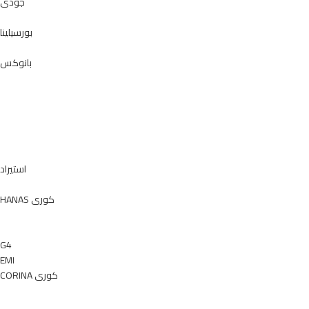
جودى
بورسيلينا
بانوكس
استيراد
HANAS كورى
G4
EMI
CORINA كورى