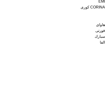
EMI
CORINA كورى
هاواى
فورتى
سبارك
الفا
رواد السبتية
من نحن
اتصل بنا
كافة المنتجات
عروض الأسبوع
خدمة العملاء
للطلبات الخاصة
سياسة الخصوصية