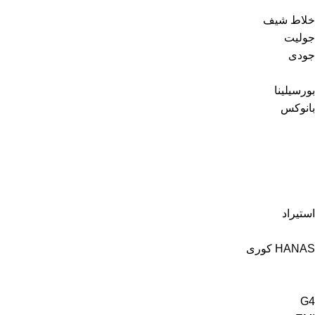
خلاط شيف
جوليت
جودى
بورسيلينا
بانوكس
استيراد
HANAS كورى
G4