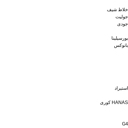
خلاط شيف
جوليت
جودى
بورسيلينا
بانوكس
استيراد
HANAS كورى
G4