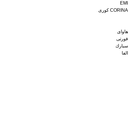
EMI
CORINA كورى
هاواى
فورتى
سبارك
الفا
رواد السبتية
من نحن
اتصل بنا
كافة المنتجات
عروض الأسبوع
خدمة العملاء
للطلبات الخاصة
سياسة الخصوصية