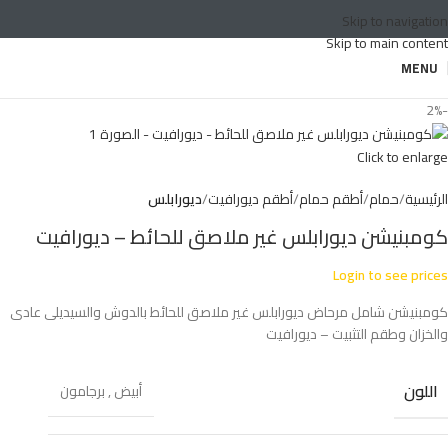
Skip to navigation
Skip to main content
MENU
-2%
Click to enlarge
الرئيسية
حمام
أطقم حمام
أطقم ديورافيت
ديورابلس
كومبنيشن ديورابلس غير ملاصق للحائط – ديورافيت
Login to see prices
كومبنيشن شامل مرحاض ديورابلس غير ملاصق للحائط بالدوش والسيديلى عادى
والخزان وطقم التثبيت – ديورافيت
اللون
أبيض
,
برجامون