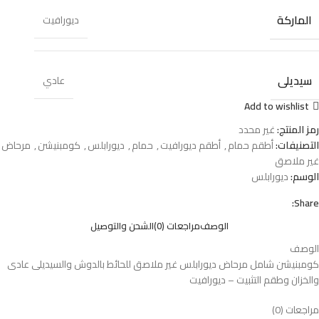
الماركة
ديورافيت
سيديلى
عادي
Add to wishlist
رمز المنتج:
غير محدد
التصنيفات:
أطقم حمام
,
أطقم ديورافيت
,
حمام
,
ديورابلس
,
كومبنيشن
,
مرحاض
غير ملاصق
الوسم:
ديورابلس
Share:
الوصف
مراجعات (0)
الشحن والتوصيل
الوصف
كومبنيشن شامل مرحاض ديورابلس غير ملاصق للحائط بالدوش والسيديلى عادى
والخزان وطقم التثبيت – ديورافيت
مراجعات (0)