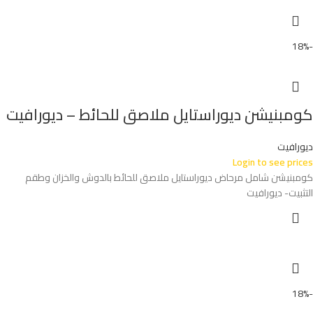
-18%
كومبنيشن ديوراستايل ملاصق للحائط – ديورافيت
ديورافيت
Login to see prices
كومبنيشن شامل مرحاض ديوراستايل ملاصق للحائط بالدوش والخزان وطقم
التثبيت- ديورافيت
-18%