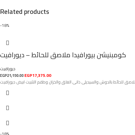
Related products
-18%
كومبنيشن بيورافيدا ملاصق للحائط – ديورافيت
ديورافيت
EGP
17,375.00
EGP
21,190.00
صق للحائط بالدوش والسيديلى ذاتى الغلق والخزان وطقم التثبيت ابيض ديورافيت
-18%