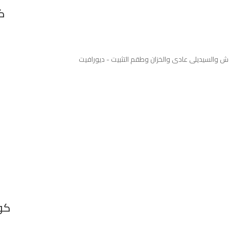
ك
والسيديلى عادى والخزان وطقم التثبيت - ديورافيت
كوم