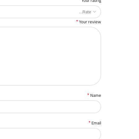
*
Your rating
*
Your review
*
Name
*
Email