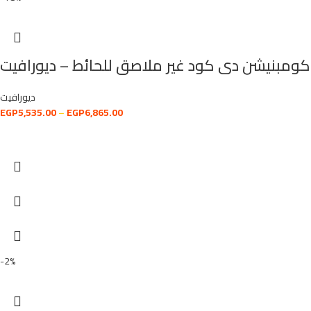
كومبنيشن دى كود غير ملاصق للحائط – ديورافيت
ديورافيت
EGP
5,535.00
–
EGP
6,865.00
-2%