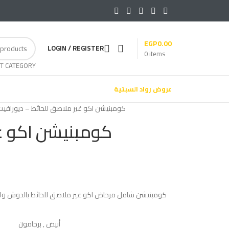
EGP
0.00
LOGIN / REGISTER
0
items
T CATEGORY
عروض رواد السبتية
كومبنيشن اكو غير ملاصق للحائط – ديورافيت
كومبنيشن اكو غ
كومبنيشن شامل مرحاض اكو غير ملاصق للحائط بالدوش والس
أبيض
,
برجامون