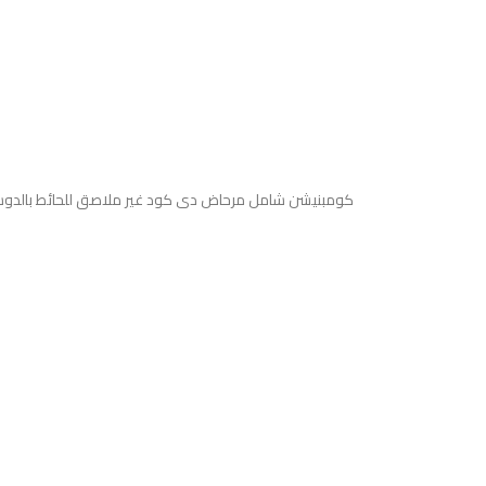
كومبنيشن شامل مرحاض دى كود غير ملاصق للحائط بالدوش و