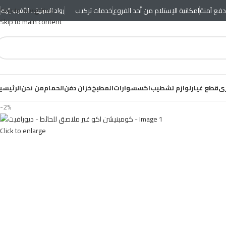
فع آمنة
امكانية الإستلام من أحد الفروع
خدمات تركيب
Skip to navigation
رواد السبتية... الأقرب إليك
Skip to main content
رى
قطع غيار
لوازم تشطيب
اكسسوارات
المطبخ
خزان دفن
الحمام
من نحن
الرئيسي
-2%
Click to enlarge