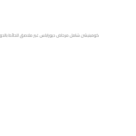
كومبنيشن شامل مرحاض ديورابلس غير ملاصق للحائط بالدوش 