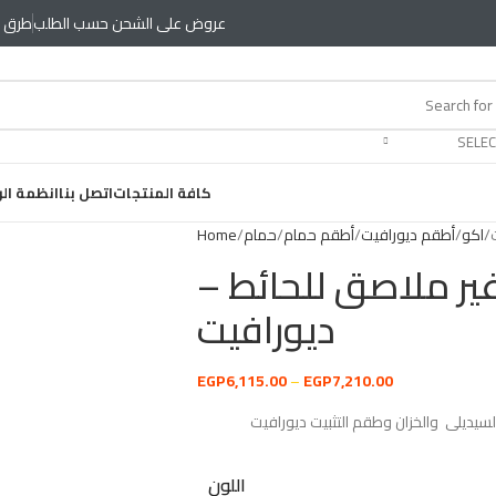
عروض على الشحن حسب الطلب
طرق د
SELEC
كافة المنتجات
اتصل بنا
انظمة ال
اكو
أطقم ديورافيت
أطقم حمام
حمام
Home
ير ملاصق للحائط –
ديورافيت
EGP
6,115.00
–
EGP
7,210.00
يديلى والخزان وطقم التثبيت ديورافيت
اللون