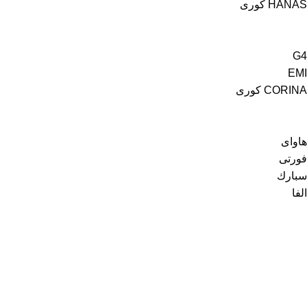
HANAS كورى
G4
EMI
CORINA كورى
هاواى
فورتى
سبارك
الفا
رواد السبتية
من نحن
اتصل بنا
كافة المنتجات