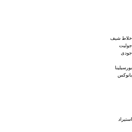
خلاط شيف
جوليت
جودى
بورسيلينا
بانوكس
استيراد