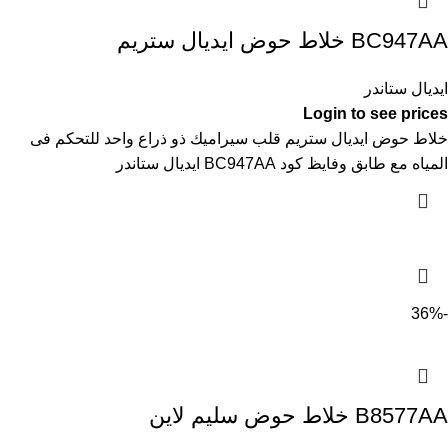
BC947AA خلاط حوض ايديال ستريم
ايديال ستاندر
Login to see prices
خلاط حوض ايديال ستريم قلب سيراميك ذو ذراع واحد للتحكم فى
المياه مع طابق وفايظ كود BC947AA ايديال ستاندر
-36%
B8577AA خلاط حوض سليم لاين