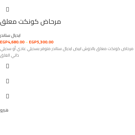
مرحاض كونكت معلق
ايديال ستاندر
EGP
4,680.00
–
EGP
5,300.00
مرحاض كونكت معلق بالدوش ابيض ايديال ستاندر متوفر بسديلي عادي أو سديلي
ذاتي الغلق
هيرو