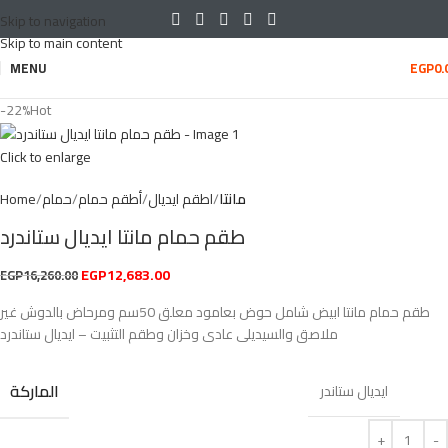
Skip to navigation
Skip to main content
MENU
EGP
0.
-22%
Hot
Click to enlarge
مانتا
اطقم ايديال
أطقم حمام
حمام
Home
طقم حمام مانتا ايديال ستاندرد
EGP
12,683.00
EGP
16,260.00
طقم حمام مانتا ابيض شامل حوض بعامود معلق 50سم ومرحاض بالدوش غير
ملاصق والسيديلى عادى وخزان وطقم التثبيت – ايديال ستاندرد
الماركة
ايديال ستاندر