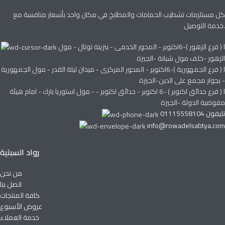
كل مستلزمات تشطيب الحمامات والمطابخ في مكان واحد بأسعار منافسة مع
خدمة التوصيل.
ا ( فرع الزهور )-6اكتوبر - المحور الخدمى - بنزينة توتال - مول
الزهور -خلف مول شبانة -الجيزة
ا ( فرع الجمهورية )-6اكتوبر - المحور المركزى - ميدان ليلة القدر - مول الجمهورية
- بجوار مجمع على الدين-الجيزة
ا ( فرع حدائق اكتوبر ) -6 اكتوبر - حدائق اكتوبر - - مول استوريا بارك - امام هيئة
مفوضية الدولة -الجيزة
تليفون 01115558104
info@rowadelsabtya.com
رواد السبتية
من نحن
اتصل بنا
كافة المنتجات
عروض الأسبوع
خدمة العملاء