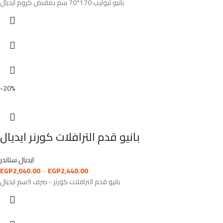
بانيو تيوليب 170*70 سم بمقبض كروم ايديال
-20%
بانيو قدم الترافلات كورنر ايديال
ايديال ستاندر
EGP
2,040.00
–
EGP
2,440.00
بانيو قدم الترافلات كورنر - صرف 9سم ايديال