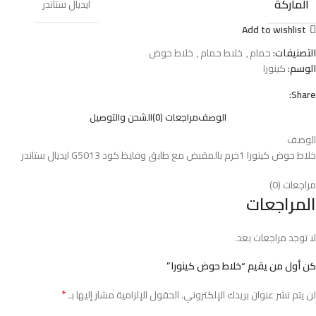
الماركة
ايديال ستاندر
Add to wishlist
التصنيفات:
حمام
,
خلاط حمام
,
خلاط حوض
الوسم:
كينورا
Share:
الوصف
مراجعات (0)
الشحن والتوصيل
الوصف
خلاط حوض كينورا 1خرم بالمقبض مع طابق وفايظ كود G5013 ايديال ستاندر
مراجعات (0)
المراجعات
لا توجد مراجعات بعد.
كن أول من يقيم “خلاط حوض كينورا”
*
لن يتم نشر عنوان بريدك الإلكتروني.
الحقول الإلزامية مشار إليها بـ