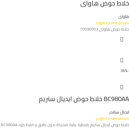
خلاط حوض هاواى
هاواى
Login to see prices
خلاط حوض هاواى 70036003
-36%
BC980AA خلاط حوض ايديال ستريم
ايديال ستاندر
Login to see prices
خلاط حوض ايديال ستريم بقنطرة عالية متحركة بدون طابق و فايظ كود BC980AA