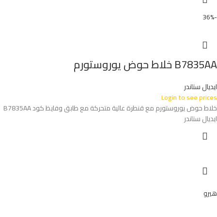
-36%
B7835AA خلاط حوض يوروستورم
ايديال ستاندر
Login to see prices
خلاط حوض يوروستورم مع قنطرة عالية متحركة مع طابق وفايظ كود B7835AA
ايديال ستاندر
هيرو