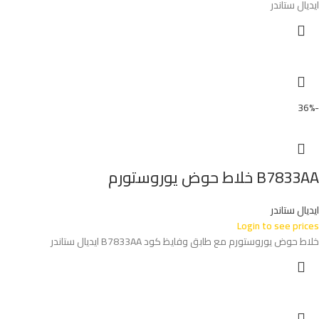
ايديال ستاندر
-36%
B7833AA خلاط حوض يوروستورم
ايديال ستاندر
Login to see prices
خلاط حوض يوروستورم مع طابق وفايظ كود B7833AA ايديال ستاندر