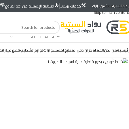
Skip to navigation
خدمات تركيب
امكانية الإستلام من أحد الفروع
رواد السبتية... الأقرب إليك
Skip to main content
SELECT CATEGORY
رئيسية
من نحن
الحمام
خزان دفن
المطبخ
اكسسوارات
لوازم تشطيب
قطع غيار
انظ
Click to enlarge