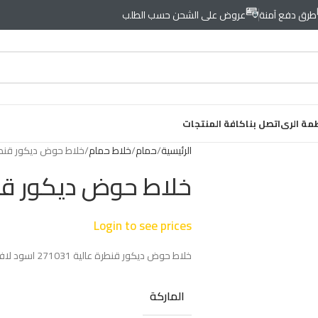
طرق دفع آمنة
عروض على الشحن حسب الطلب
مة الرى
اتصل بنا
كافة المنتجات
الرئيسية
حمام
خلاط حمام
خلاط حوض ديكور قنطر
خلاط حوض ديكور قن
Login to see prices
خلاط حوض ديكور قنطرة عالية 271031 اسود لافيتا
الماركة