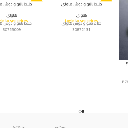
خلاط بانيو و دوش هاواى
خلاط بانيو و دوش ه
-10%
-10%
هاواى
هاواى
gin to see prices
Login to see prices
خلاط بانيو و دوش هاواى
خلاط بانيو و دوش ه
30755009
30872131
كود B7841AA
مستورد
لافيتا تركي