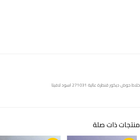
خلاط حوض ديكور قنطرة عالية 271031 اسود لافيتا
منتجات ذات صلة