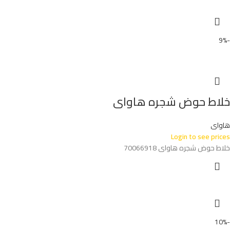
-9%
خلاط حوض شجره هاواى
هاواى
Login to see prices
خلاط حوض شجره هاواى 70066918
-10%