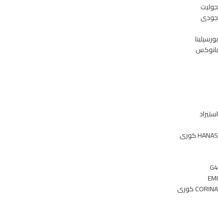
جوليت
جودى
بورسيلينا
بانوكس
استيراد
HANAS كورى
G4
EMI
CORINA كورى