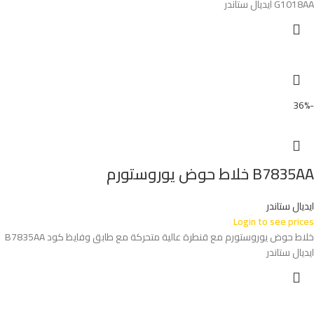
G1018AA ايديال ستاندر
-36%
B7835AA خلاط حوض يوروستورم
ايديال ستاندر
Login to see prices
خلاط حوض يوروستورم مع قنطرة عالية متحركة مع طابق وفايظ كود B7835AA
ايديال ستاندر