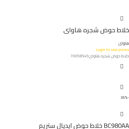
خلاط حوض شجره هاواى
هاواى
Login to see prices
خلاط حوض شجره هاواى70058549
-36%
BC980AA خلاط حوض ايديال ستريم