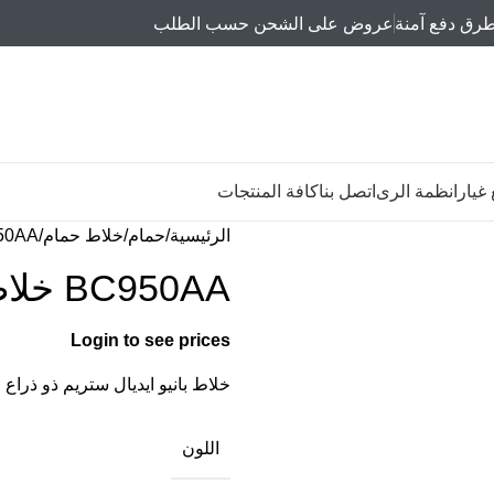
رق دفع آمنة
عروض على الشحن حسب الطلب
غيار
انظمة الرى
اتصل بنا
كافة المنتجات
الرئيسية
حمام
خلاط حمام
BC950AA خلاط بان
BC950AA خلاط بانيو ايديال ستريم
Login to see prices
خلاط بانيو ايديال ستريم ذو ذراع واحد للتحكم 
اللون