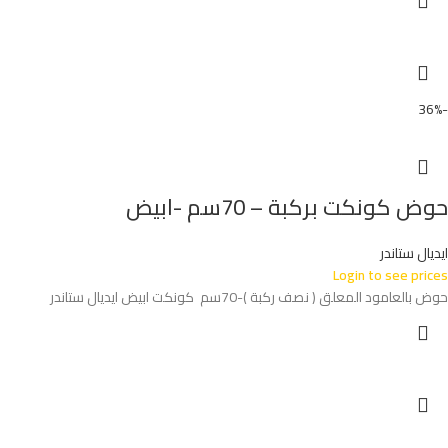
-36%
حوض كونكت بركبة – 70سم -ابيض
ايديال ستاندر
Login to see prices
حوض بالعامود المعلق ( نصف ركبة )-70سم كونكت ابيض ايديال ستاندر