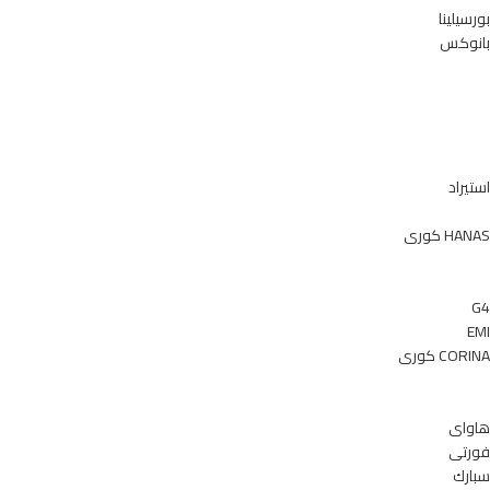
بورسيلينا
بانوكس
استيراد
HANAS كورى
G4
EMI
CORINA كورى
هاواى
فورتى
سبارك