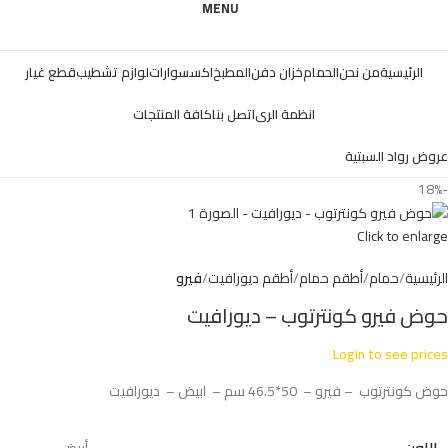
MENU
الرئيسية
من نحن
الحمام
خزان دفن
المطبخ
اكسسوارات
لوازم تشطيب
قطع غيار
انظمة الرى
اتصل بنا
كافة المنتجات
عروض رواد السبتية
-18%
Click to enlarge
الرئيسية
حمام
أطقم حمام
أطقم ديورافيت
فيرو
حوض فيرو كونترتوب – ديورافيت
Login to see prices
حوض كونترتوب – فيرو – 50*46.5 سم – ابيض – ديورافيت