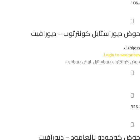
-18%
حوض ديوراستايل كونترتوب – ديورافيت
ديورافيت
Login to see prices
حوض كونترتوب ديوراستايل ابيض ديورافيت
-32%
حوض كومودو بالعامود – ديورافيت