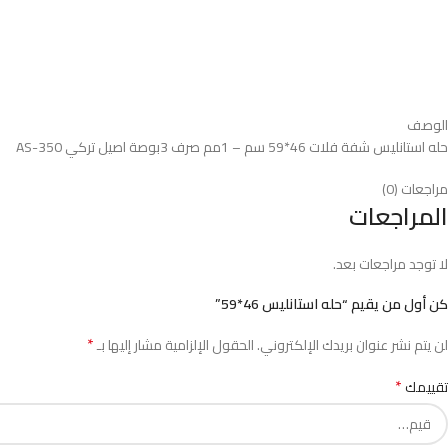
الوصف
حله استانليس شفة فلات 46*59 سم – 1مم صرف 3بوصة اصيل تركي AS-350
مراجعات (0)
المراجعات
لا توجد مراجعات بعد.
كن أول من يقيم “حله استانليس 46*59”
*
لن يتم نشر عنوان بريدك الإلكتروني.
الحقول الإلزامية مشار إليها بـ
*
تقييمك