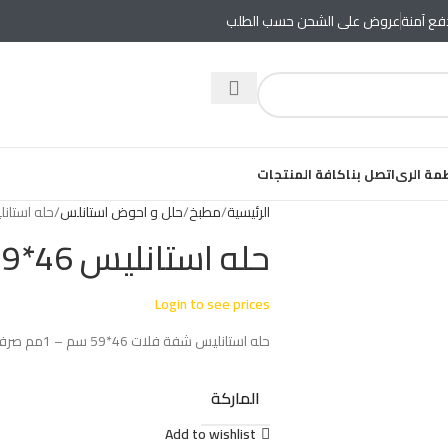
ع آمنة
عروض على الشحن حسب الطلب
مة الرى
اتصل بنا
كافة المنتجات
الرئيسية
مطبخ
حلل و احوض استانلس
حله استانليس 
حله استانليس 46*59
Login to see prices
حله استانليس شفة فلات 46*59 سم – 1مم صرف 3بوصة اصيل تركي AS-350
الماركة
Add to wishlist