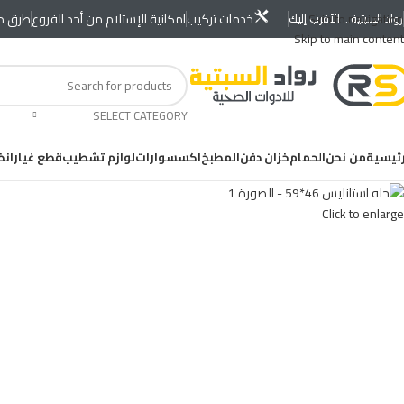
Skip to navigation
خدمات تركيب
امكانية الإستلام من أحد الفروع
طرق دف
رواد السبتية... الأقرب إليك
Skip to main content
SELECT CATEGORY
رئيسية
من نحن
الحمام
خزان دفن
المطبخ
اكسسوارات
لوازم تشطيب
قطع غيار
انظ
Click to enlarge