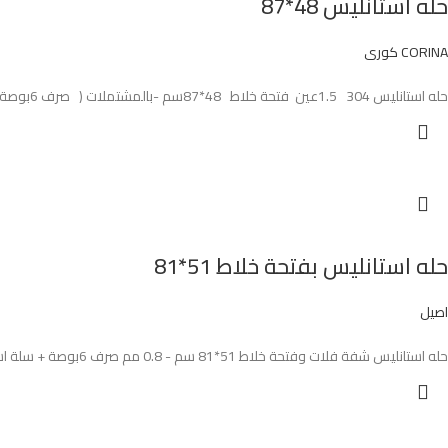
حله استانليس 48*87
CORINA كورى
حله استانليس 304 1.5عين فتحة خلاط 48*87سم -بالمشتملات ( صرف 6بوصة +صفاية اطباق +صفاية منظفات + طقم التثيت) CORINA كورى
حله استانليس بفتحة خلاط 51*81
اصيل
حله استانليس شفة فلات وفتحة خلاط 51*81 سم - 0.8 مم صرف 6بوصة + سلة استانليس + خزان صابون + طقم التثيت اصيل تركي AS-187