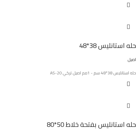
حله استانليس 38*48
اصيل
حله استانليس 38*48 سم - 1مم اصيل تركي AS-20
حله استانليس بفتحة خلاط 50*80