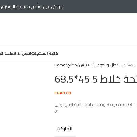
عروض على الشحن حسب الطلب
طرق د
كافة المنتجات
اتصل بنا
انظمة ال
حلل و احوض استانلس
مطبخ
Home
ط 45.5*68.5
EGP
0.00
حله استانليس شفة فلات وفتحة خلاط 45.5*68.5 سم – 0.8 مم صرف 3بوصة + طقم التثيت اصيل تركي AS-
91
الماركة