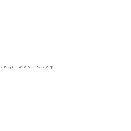
( حله استانليس 304 عين 51.5*74سم -بالمشتملات ( صرف 6بوصة +صفاية ملاعق+ طقم التثيت HANAS كورى