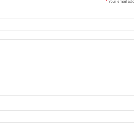
*
Your email add