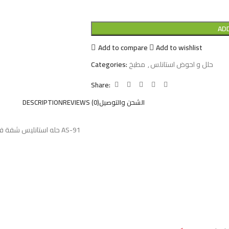
AD
Add to compare
Add to wishlist
حلل و احوض استانلس
,
مطبخ
Categories:
Share:
الشحن والتوصيل
REVIEWS (0)
DESCRIPTION
حله استانليس شفة فلات وفتحة خلاط 45.5*68.5 سم – 0.8 مم صرف 3بوصة + طقم التثيت اصيل تركي AS-91