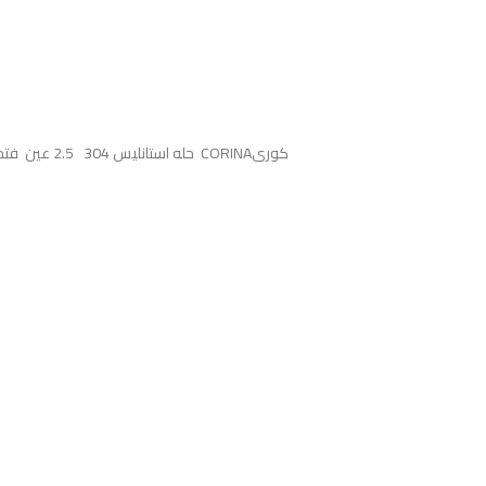
( حله استانليس 304 2.5 عين فتحة خلاط 45*110سم -بالمشتملات ( صرف 6بوصة + صفاية اطباق + طقم التثيت CORINAكورى