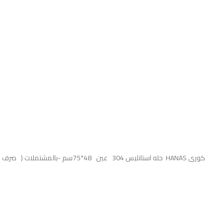
( حله استانليس 304 عين 48*75سم -بالمشتملات ( صرف 6بوصة + صفاية استانلس اطباق +صفاية ملاعق+صفاية للمنظفات+ طقم التثيت HANAS كورى