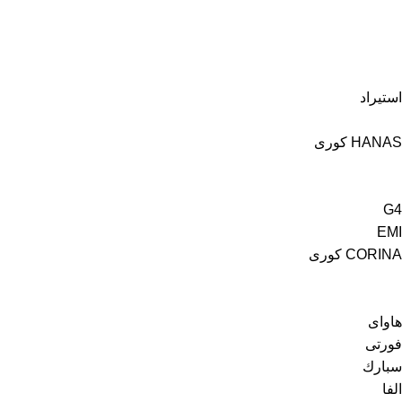
استيراد
HANAS كورى
G4
EMI
CORINA كورى
هاواى
فورتى
سبارك
الفا