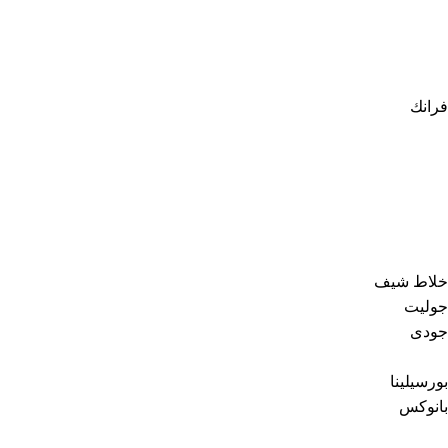
فرانك
خلاط شيف
جوليت
جودى
بورسيلينا
بانوكس