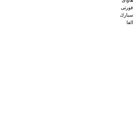
هاواى
فورتى
سبارك
الفا
رواد السبتية
من نحن
اتصل بنا
كافة المنتجات
عروض الأسبوع
خدمة العملاء
للطلبات الخاصة
سياسة الخصوصية
الأقسام الأكثر بحثاً
أطقم حمام
بانيو