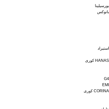
بورسيلينا
بانوكس
استيراد
HANAS كورى
G4
EMI
CORINA كورى