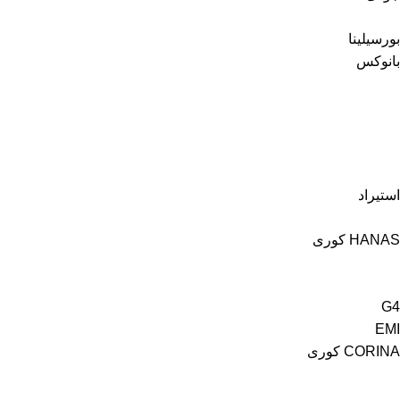
بورسيلينا
بانوكس
استيراد
HANAS كورى
G4
EMI
CORINA كورى