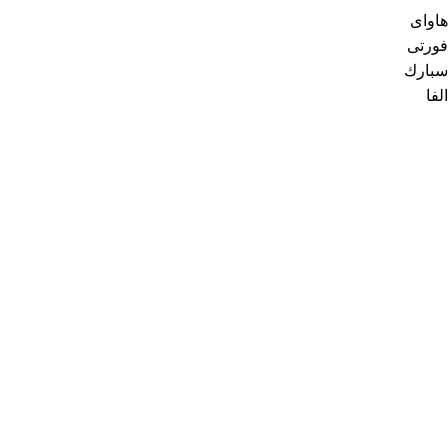
هاواى
فورتى
سبارك
الفا
رواد السبتية
من نحن
اتصل بنا
كافة المنتجات
عروض الأسبوع
خدمة العملاء
للطلبات الخاصة
سياسة الخصوصية
الأقسام الأكثر بحثاً
أطقم حمام