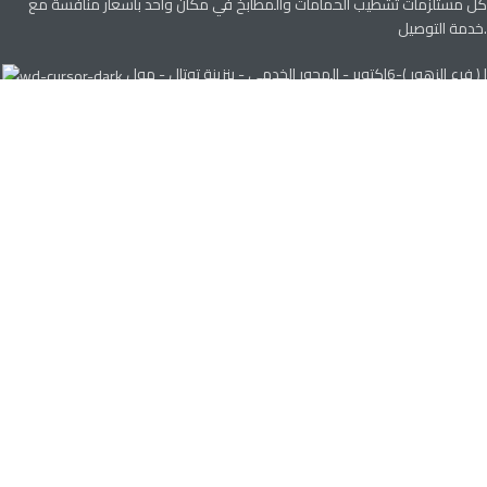
كل مستلزمات تشطيب الحمامات والمطابخ في مكان واحد بأسعار منافسة مع
خدمة التوصيل.
ا ( فرع الزهور )-6اكتوبر - المحور الخدمى - بنزينة توتال - مول
الزهور -خلف مول شبانة -الجيزة
ا ( فرع الجمهورية )-6اكتوبر - المحور المركزى - ميدان ليلة القدر - مول الجمهورية
- بجوار مجمع على الدين-الجيزة
ا ( فرع حدائق اكتوبر ) -6 اكتوبر - حدائق اكتوبر - - مول استوريا بارك - امام هيئة
مفوضية الدولة -الجيزة
تليفون 01115558104
info@rowadelsabtya.com
رواد السبتية
من نحن
اتصل بنا
كافة المنتجات
عروض الأسبوع
خدمة العملاء
للطلبات الخاصة