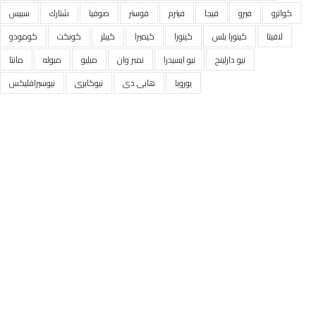
كواترو
فيرو
فيجا
فيترم
فوستر
صوفيا
شتارك
سبيس
لافيتا
كينورا بلس
كينورا
كيميرا
كيبلر
كونكت
كومودو
نيو دارلينج
نيو ايسيدرا
نمبر وان
ميليو
مبوله
مانتا
يوروبا
هابى دى
نيوكابرى
نيوسيرافليكس