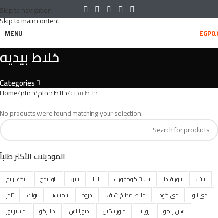
Skip to navigation
Skip to main content
MENU
EGP
0.
خلاط بيديه
Categories
خلاط بيديه
خلاط حمام
حمام
Home
No products were found matching your selection.
الموديلات الأكثر طلباً
تايتن
بيورافيدا
بى 3 كومفورت
بلايا
بلان
باو ايدج
ايكو برايم
دى نيو
دى كود
خلاط مطبخ شيف
جروه
تيمبيستا
تونك
تندر
سان ريمو
روزيتا
ديوراستايل
ديورابلس
ديلاركو
ديسبراتور