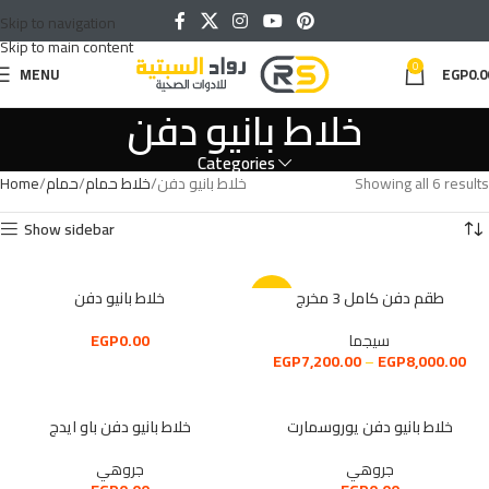
Skip to navigation
Skip to main content
0
MENU
EGP
0.0
خلاط بانيو دفن
Categories
Showing all 6 results
خلاط بانيو دفن
خلاط حمام
حمام
Home
Show sidebar
طقم دفن كامل 3 مخرج
خلاط بانيو دفن
-24%
سيجما
0.00
EGP
EGP
7,200.00
–
EGP
8,000.00
خلاط بانيو دفن يوروسمارت
خلاط بانيو دفن باو ايدج
جروهي
جروهي