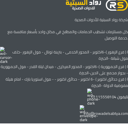
شركة رواد السبتية للأدوات الصحية
كل مستلزمات تشطيب الحمامات والمطابخ في مكان واحد بأسعار منافسة مع
خدمة التوصيل.
ا ( فرع الزهور )-6اكتوبر - المحور الخدمى - بنزينة توتال - مول الزهور -خلف
مول شبانة -الجيزة
ا ( فرع الجمهورية )-6اكتوبر - المحور المركزى - ميدان ليلة القدر - مول الجمهورية
- بجوار مجمع على الدين-الجيزة
ا ( فرع حدائق اكتوبر ) -6 اكتوبر - حدائق اكتوبر - - مول استوريا بارك - امام هيئة
مفوضية الدولة -الجيزة
تليفون 01115558104
info@rowadelsabtya.com