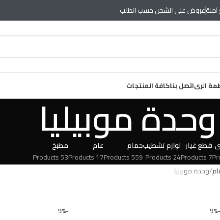
آمنة
عروض على الشحن حسب الطلب
مة الرى
اتصل بنا
كافة المنتجات
وحدة موبيليا
ى
قطع غيار
لوازم تشطيب
حمام
عام
مطبخ
53 Products
17 Products
559 Products
24 Products
7 Products
م
وحدة موبيليا
-9%
-9