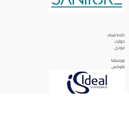
خلاط شيف
جوليت
جودى
بورسيلينا
بانوكس
استيراد