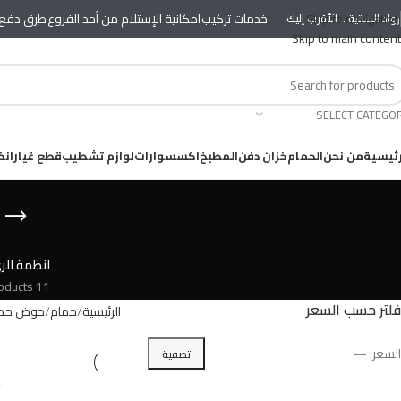
Skip to navigation
خدمات تركيب
امكانية الإستلام من أحد الفروع
طرق دفع 
رواد السبتية... الأقرب إليك
Skip to main content
SELECT CATEGO
رئيسية
من نحن
الحمام
خزان دفن
المطبخ
اكسسوارات
لوازم تشطيب
قطع غيار
انظ
انظمة الر
11 Products
فلتر حسب السعر
الرئيسية
حمام
حوض حما
السعر:
—
تصفية
%