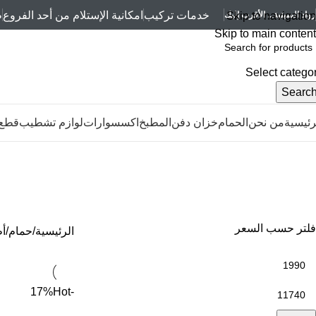
خدمات تركيب
امكانية الإستلام من أحد الفروع
ط
Skip to navigation
رواد السبتية... الأقرب إليك
Skip to main content
Select catego
Searc
رئيسية
من نحن
الحمام
خزان دفن
المطبخ
اكسسوارات
لوازم تشطيب
قطع 
فيجا
انظمة الرى
قطع غيار
لوازم تشطيب
حمام
مطبخ
53 Products
565 Products
24 Products
7 Products
11 Products
فلتر حسب السعر
الرئيسية
حمام
أ
Hot
-17%