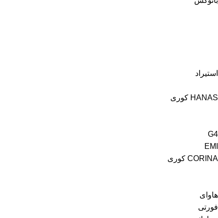
بانوكس
استيراد
HANAS كورى
G4
EMI
CORINA كورى
هاواى
فورتى