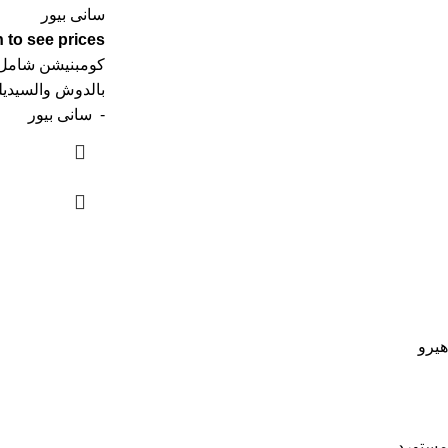
سانى بيور
 to see prices
كومبنيشن شامل 
بالدوش والسيديل
- سانى بيور
هيرو
مستورد