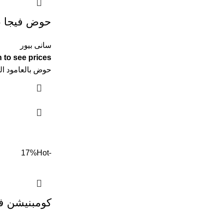
حوض فيجا بر
سانى بيور
 to see prices
حوض بالعامود المعلق - 60سم - ف
Hot
-17%
كومبنيشن في