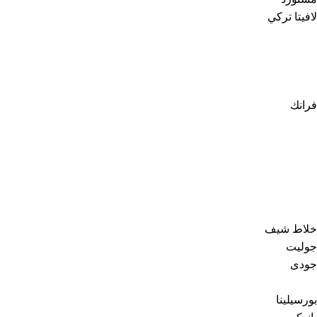
لافيتا تركي
فرانك
خلاط شيف
جوليت
جودى
بورسيلينا