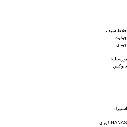
خلاط شيف
جوليت
جودى
بورسيلينا
بانوكس
استيراد
HANAS كورى