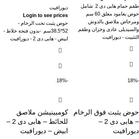
طقم حمام هابى دى 2 شامل
ديورافيت
حوض بعامود معلق 60 سم
Login to see prices
ومرحاض ملاصق بالدوش
حوض يثبت تحت الرخام -
والسيديلى عادى وخزان وطقم
52*38.5سم -بدون فتحة خلاط -
التثبيت - ديورافيت
ابيض - هابى دى 2 - ديورافيت
-18%
-18%
حوض يثبت فوق الرخام
كومبينيشن ملاصق
– هابى دى 2 –
للحائط – هابى دى 2 –
ديورافيت
ابيض – ديورافيت