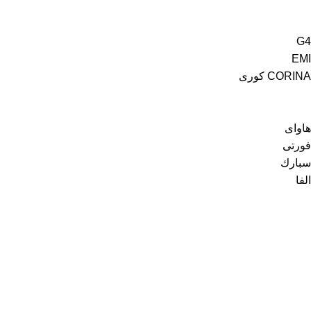
G4
EMI
CORINA كورى
هاواى
فورتى
سبارك
الفا
رواد السبتية
من نحن
اتصل بنا
كافة المنتجات
عروض الأسبوع