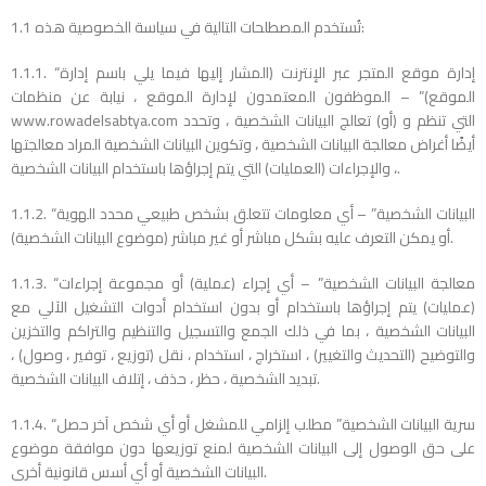
1.1 تُستخدم المصطلحات التالية في سياسة الخصوصية هذه:
1.1.1. “إدارة موقع المتجر عبر الإنترنت (المشار إليها فيما يلي باسم إدارة
الموقع)” – الموظفون المعتمدون لإدارة الموقع ، نيابة عن منظمات
www.rowadelsabtya.com التي تنظم و (أو) تعالج البيانات الشخصية ، وتحدد
أيضًا أغراض معالجة البيانات الشخصية ، وتكوين البيانات الشخصية المراد معالجتها
، والإجراءات (العمليات) التي يتم إجراؤها باستخدام البيانات الشخصية.
1.1.2. “البيانات الشخصية” – أي معلومات تتعلق بشخص طبيعي محدد الهوية
أو يمكن التعرف عليه بشكل مباشر أو غير مباشر (موضوع البيانات الشخصية).
1.1.3. “معالجة البيانات الشخصية” – أي إجراء (عملية) أو مجموعة إجراءات
(عمليات) يتم إجراؤها باستخدام أو بدون استخدام أدوات التشغيل الآلي مع
البيانات الشخصية ، بما في ذلك الجمع والتسجيل والتنظيم والتراكم والتخزين
والتوضيح (التحديث والتغيير) ، استخراج ، استخدام ، نقل (توزيع ، توفير ، وصول) ،
تبديد الشخصية ، حظر ، حذف ، إتلاف البيانات الشخصية.
1.1.4. “سرية البيانات الشخصية” مطلب إلزامي للمشغل أو أي شخص آخر حصل
على حق الوصول إلى البيانات الشخصية لمنع توزيعها دون موافقة موضوع
البيانات الشخصية أو أي أسس قانونية أخرى.