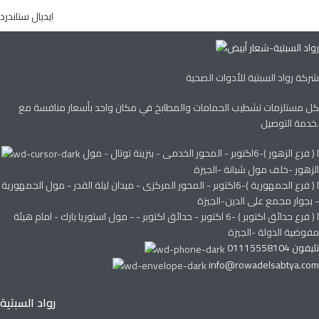
ايديال ستاندرد
شركة رواد السبتية للأدوات الصحية
كل مستلزمات تشطيب الحمامات والمطابخ في مكان واحد بأسعار منافسة مع
خدمة التوصيل.
ا ( فرع الزهور )-6اكتوبر - المحور الخدمى - بنزينة توتال - مول
الزهور -خلف مول شبانة -الجيزة
ا ( فرع الجمهورية )-6اكتوبر - المحور المركزى - ميدان ليلة القدر - مول الجمهورية
- بجوار مجمع على الدين-الجيزة
ا ( فرع حدائق اكتوبر ) -6 اكتوبر - حدائق اكتوبر - - مول استوريا بارك - امام هيئة
مفوضية الدولة -الجيزة
تليفون 01115558104
info@rowadelsabtya.com
رواد السبتية